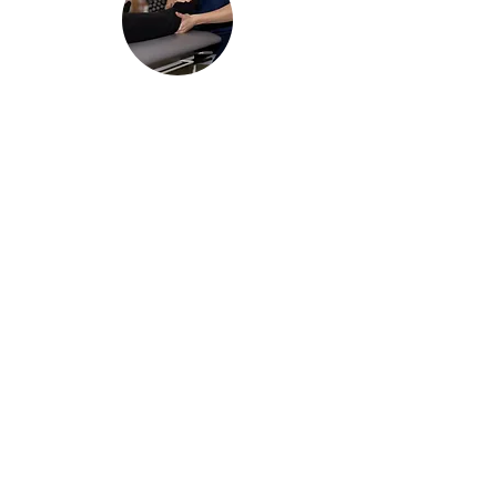
Fizjoterapia manualna
Trening medyczny
Osteopatia